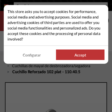
Idioma:
This store asks you to accept cookies for performance,
social media and advertising purposes. Social media and
advertising cookies of third parties are used to offer you
social media functionalities and personalized ads. Do you
accept these cookies and the processing of personal data
Buscar
involved?
Busc
Configurar
Accept
Inicio
Piezas sueltas de desbrozadora/segadora
Cuchillas de mayal de desbrozadora/segadora
Cuchillo Reforzado 102 plat - 110.40.5