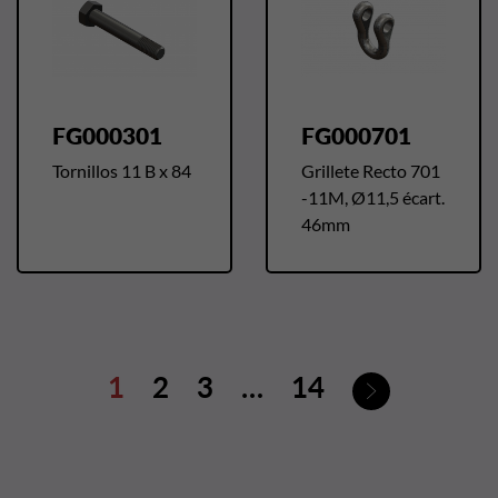
FG000301
FG000701
Tornillos 11 B x 84
Grillete Recto 701
-11M, Ø11,5 écart.
46mm
Siguiente
1
2
3
…
14