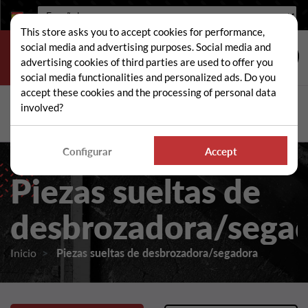
Idioma:
This store asks you to accept cookies for performance,
social media and advertising purposes. Social media and
advertising cookies of third parties are used to offer you
social media functionalities and personalized ads. Do you
accept these cookies and the processing of personal data
Buscar
involved?
Busc
Configurar
Accept
Piezas sueltas de
desbrozadora/sega
Inicio
Piezas sueltas de desbrozadora/segadora