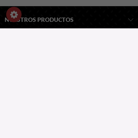
NUESTROS PRODUCTOS
INFORMACIÓN
INFORMACIÓN DE LA TIENDA
SOLICITAR PRESUPUESTO
NUESTRO CATALOGO
¿UNA PREGUNTA?
Copyright 2026
Website by Greentic.net