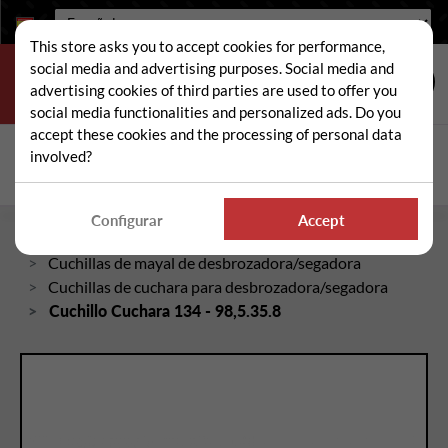
Idioma:
This store asks you to accept cookies for performance,
social media and advertising purposes. Social media and
advertising cookies of third parties are used to offer you
social media functionalities and personalized ads. Do you
accept these cookies and the processing of personal data
Buscar
involved?
Busc
Configurar
Accept
Inicio
Piezas sueltas de desbrozadora/segadora
Cuchillas de mayal de desbrozadora/segadora
Cuchillas de cuchara para desbrozadora/segadora
Cuchillo Cuchara 134 - 98,5.35.8