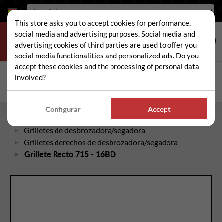
Idioma:
This store asks you to accept cookies for performance,
social media and advertising purposes. Social media and
advertising cookies of third parties are used to offer you
social media functionalities and personalized ads. Do you
accept these cookies and the processing of personal data
Buscar
involved?
Busc
Configurar
Accept
Inicio
Piezas sueltas de desbrozadora/segadora
Grilletes de desbrozadora/segadora
Grilletes derechos de desbrozadora/segadora
Grillete Recto 715 - 16BD