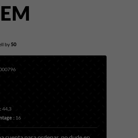
TEM
ll by
50
000796
:
44,3
tage :
16
a cuenta para ordenar, no dude en