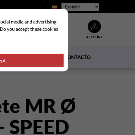
Idioma:
Social media and advertising
. Do you accept these cookies
ACCOUNT
Buscar
DUCTOS
NOTICIAS
CONTACTO
ept
lete MR Ø
 - SPEED