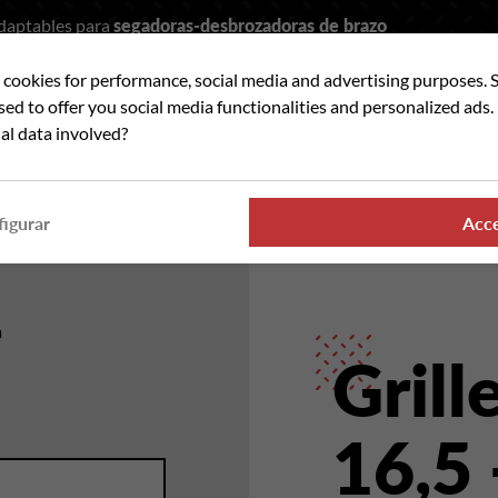
adaptables para
segadoras-desbrozadoras de brazo
t cookies for performance, social media and advertising purposes. 
car
used to offer you social media functionalities and personalized ads
al data involved?
ANDO PARTES
DONDE ENCONTRAR NUESTROS PRO
igurar
Acc
a
Gril
16,5