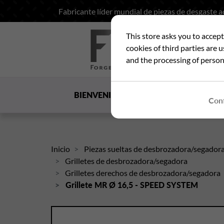
Fabricante líder mundial de piezas de desgaste 
This store asks you to accep
Bus
cookies of third parties are 
and the processing of person
BIENVENIDA
LA SOCIEDAD
US
Conf
Inicio
Piezas sueltas de desbrozadora/segador
Grilletes de desbrozadora/segadora
Grilletes derechos de desbrozadora/segadora
Grillete MR Ø 16,5 - SPEED SYSTEM