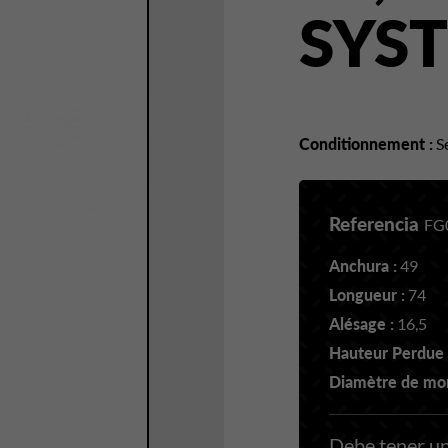
SYS
Conditionnement :
Se
Referencia
FG
Anchura :
49
Longueur :
74
Alésage :
16,5
Hauteur Perdue 
Diamètre de mon
Debe tener un