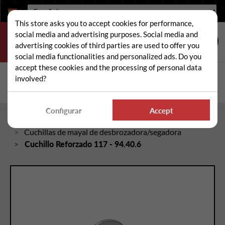
Idioma:
This store asks you to accept cookies for performance,
social media and advertising purposes. Social media and
advertising cookies of third parties are used to offer you
social media functionalities and personalized ads. Do you
accept these cookies and the processing of personal data
Buscar
involved?
Busc
Configurar
Accept
Inicio
Piezas sueltas de desbrozadora/segadora
Cuchillas de mayal de desbrozadora/segadora
Cuchillo Reforzado 117 - 94.40.6