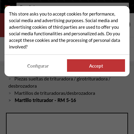
Idioma:
This store asks you to accept cookies for performance,
social media and advertising purposes. Social media and
advertising cookies of third parties are used to offer you
social media functionalities and personalized ads. Do you
accept these cookies and the processing of personal data
Buscar
involved?
Busc
Configurar
Accept
Inicio
Piezas sueltas de trituradora / girotrituradora /
desbrozadora
Martillos de trituradoras/desbrozadora
Martillo triturador - RM 5-16