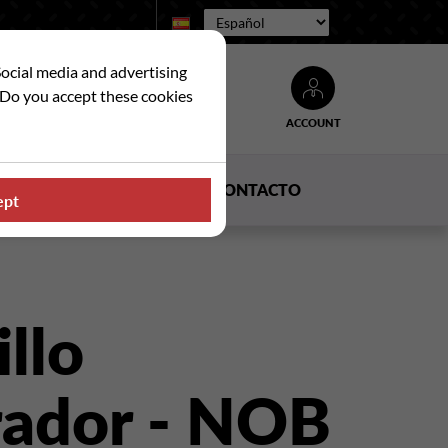
Idioma:
Social media and advertising
. Do you accept these cookies
ACCOUNT
Buscar
DUCTOS
NOTICIAS
CONTACTO
ept
llo
urador - NOB