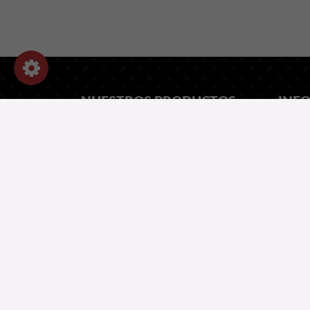
NUESTROS PRODUCTOS
INF
TIE
Repuestos de desgaste
Piezas de repuesto
Rectificado de piezas de desgaste
INFORMACIÓN
Notas legales
Datos personales y cookies
Reclutamiento
Protección de datos personales
CGV Y CGU