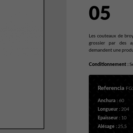
05
Les couteaux de broy
grossier par des a
demandent une producti
Conditionnement :
Se
Referencia
FG
Anchura :
60
Longueur :
204
Epaisseur :
10
Alésage :
25,5