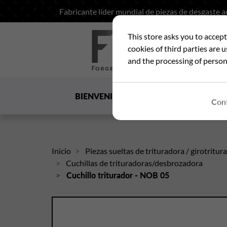
Fabricante líder mundial de piezas de desgaste 
This store asks you to accep
Bus
cookies of third parties are 
and the processing of person
BIENVENIDA
LA SOCIEDAD
US
Conf
Inicio
Piezas sueltas de trituradora / girotritu
Cuchillas de trituradoras/desbrozadora
Cuchillo triturador - NOB 05