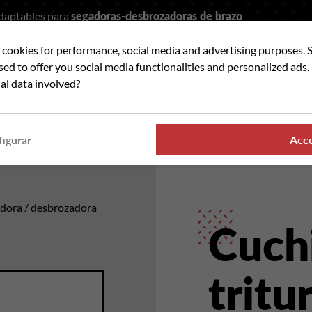
adaptables para
segadoras-desbrozadoras de brazo
t cookies for performance, social media and advertising purposes. 
car
used to offer you social media functionalities and personalized ads
al data involved?
ANDO PARTES
DONDE ENCONTRAR NUESTROS PRO
igurar
Acc
radora / desbrozadora
Cuchi
trit