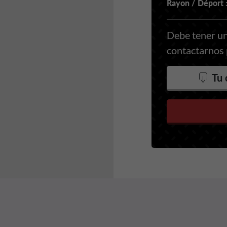
Rayon / Déport 
Debe tener un
contactarnos p
Tu 