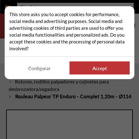
Idioma:
This store asks you to accept cookies for performance,
social media and advertising purposes. Social media and
advertising cookies of third parties are used to offer you
social media functionalities and personalized ads. Do you
accept these cookies and the processing of personal data
Buscar
involved?
Busc
Configurar
Accept
Inicio
Piezas sueltas de desbrozadora/segadora
Rotores, rodillos palpadores y cojinetes para
desbrozadora/segadora
Rouleau Palpeur TP Enduro - Complet 1,20m - Ø114