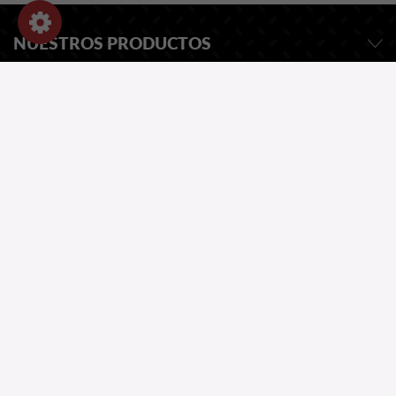
NUESTROS PRODUCTOS
INFORMACIÓN
INFORMACIÓN DE LA TIENDA
SOLICITAR PRESUPUESTO
NUESTRO CATALOGO
¿UNA PREGUNTA?
Copyright 2026
Website by Greentic.net