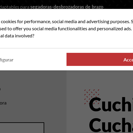
adaptables para
segadoras-desbrozadoras de brazo
t cookies for performance, social media and advertising purposes. 
car
used to offer you social media functionalities and personalized ads
al data involved?
ANDO PARTES
DONDE ENCONTRAR NUESTROS PRO
igurar
Acc
a
Cuchi
dora
Cuch