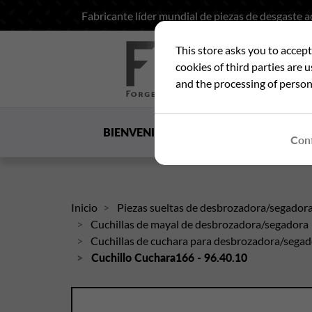
Fabricante líder mundial de piezas de desgaste 
This store asks you to accep
Bus
cookies of third parties are 
and the processing of person
BIENVENIDA
LA SOCIEDAD
US
Conf
Inicio
Piezas sueltas de desbrozadora/segador
Cuchillas de mayal de desbrozadora/segadora
Cuchillas de cuchara para desbrozadora/sega
Cuchillo Cuchara166 - 96.40.10