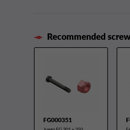
Recommended screws
FG000351
F
Juego FG 301 + 350.
Es