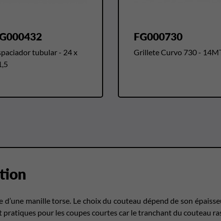
G000432
FG000730
paciador tubular - 24 x
Grillete Curvo 730 - 14M
1,5
tion
de d’une manille torse. Le choix du couteau dépend de son épaisseu
t pratiques pour les coupes courtes car le tranchant du couteau ras