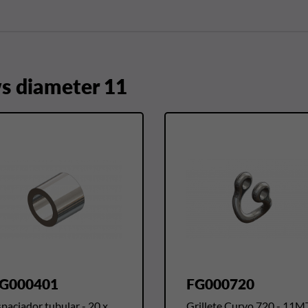
 diameter 11
G000401
FG000720
paciador tubular - 20 x
Grillete Curvo 720 - 11M