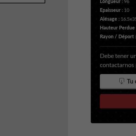
Longueur :
96
Epaisseur :
10
Alésage :
16.5x3
Hauteur Perdue 
Rayon / Déport 
Debe tener un
contactarnos p
Tu 