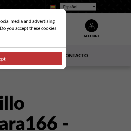
Idioma:
Social media and advertising
. Do you accept these cookies
ACCOUNT
Buscar
DUCTOS
NOTICIAS
CONTACTO
ept
llo
ara166 -