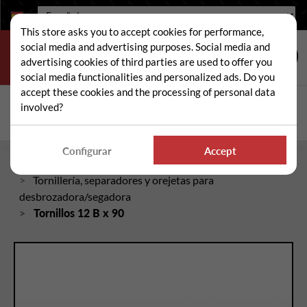
Idioma:
This store asks you to accept cookies for performance,
social media and advertising purposes. Social media and
advertising cookies of third parties are used to offer you
social media functionalities and personalized ads. Do you
accept these cookies and the processing of personal data
Buscar
involved?
Busc
Configurar
Accept
Inicio
Piezas sueltas de desbrozadora/segadora
Tornillería, separadores y orejetas para
desbrozadora/segadora
Tornillos 12 B x 90