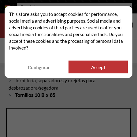
Idioma:
This store asks you to accept cookies for performance,
social media and advertising purposes. Social media and
advertising cookies of third parties are used to offer you
social media functionalities and personalized ads. Do you
accept these cookies and the processing of personal data
Buscar
involved?
Busc
Configurar
Accept
Inicio
Piezas sueltas de desbrozadora/segadora
Tornillería, separadores y orejetas para
desbrozadora/segadora
Tornillos 10 B x 85