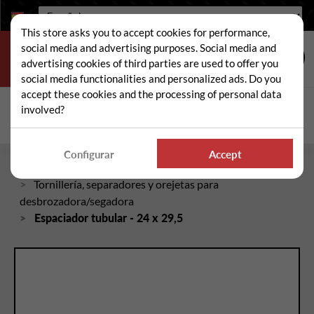
Idioma:
This store asks you to accept cookies for performance,
social media and advertising purposes. Social media and
advertising cookies of third parties are used to offer you
social media functionalities and personalized ads. Do you
accept these cookies and the processing of personal data
Buscar
involved?
Busc
Configurar
Accept
Inicio
Piezas sueltas de desbrozadora/segadora
Tornillería, separadores y orejetas para
desbrozadora/segadora
Espaciador tubular - 24 x 29,5