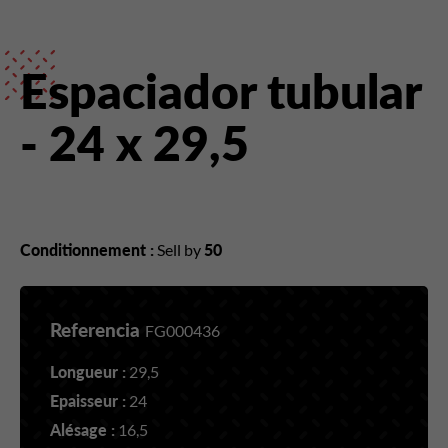
Espaciador tubular
- 24 x 29,5
Conditionnement :
Sell by
50
Referencia
FG000436
Longueur :
29,5
Epaisseur :
24
Alésage :
16,5