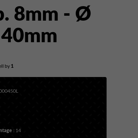
. 8mm - Ø
. 40mm
ll by
1
000450L
tage :
14