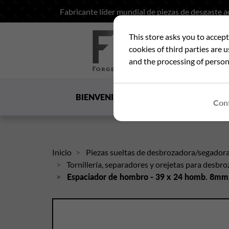
Fabricante líder mundial de piezas de desgaste 
This store asks you to accep
Bus
cookies of third parties are 
and the processing of person
BIENVENIDA
LA SOCIEDAD
US
Conf
Inicio
Piezas sueltas de desbrozadora/segador
Tornillería, separadores y orejetas para desb
Espaciador de hombro - 39 x 24 homb. 8mm