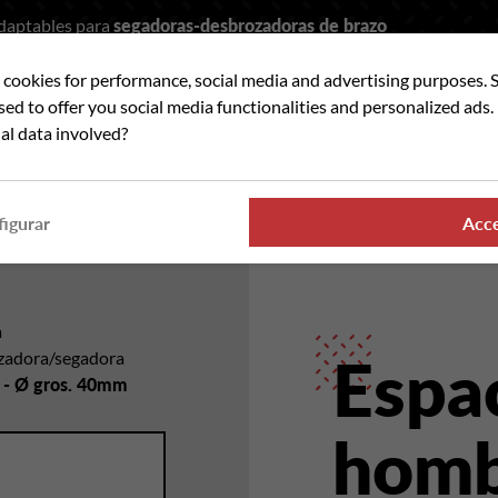
adaptables para
segadoras-desbrozadoras de brazo
t cookies for performance, social media and advertising purposes. 
car
used to offer you social media functionalities and personalized ads
al data involved?
ANDO PARTES
DONDE ENCONTRAR NUESTROS PRO
igurar
Acc
a
rozadora/segadora
Espa
 - Ø gros. 40mm
homb