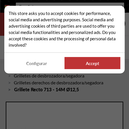
Idioma:
This store asks you to accept cookies for performance,
social media and advertising purposes. Social media and
advertising cookies of third parties are used to offer you
social media functionalities and personalized ads. Do you
accept these cookies and the processing of personal data
Buscar
involved?
Busc
Configurar
Accept
Inicio
Piezas sueltas de desbrozadora/segadora
Grilletes de desbrozadora/segadora
Grilletes derechos de desbrozadora/segadora
Grillete Recto 713 - 14M Ø12,5