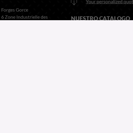
Your personalized quot
Forges Gorce
6 Zone Industrielle des
NUESTRO CATALOGO
Forges
63920 PESCHADOIRES
Download
France
aqui nuestro catalogo
Teléfono:
+33 (0)4 73 80 35
22
Fax:
+33 (0)4 73 51 03 38
Copyright 2026
Website by Greentic.net