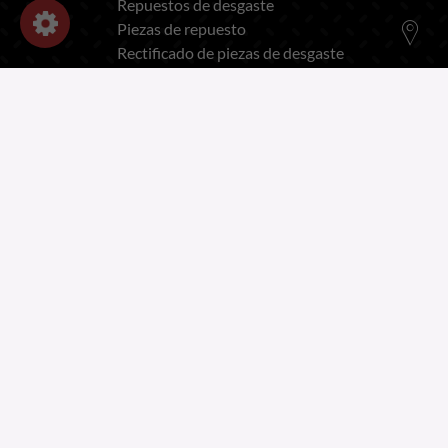
Repuestos de desgaste
Piezas de repuesto
Rectificado de piezas de desgaste
INFORMACIÓN
Notas legales
Datos personales y cookies
Reclutamiento
Protección de datos personales
CGV Y CGU