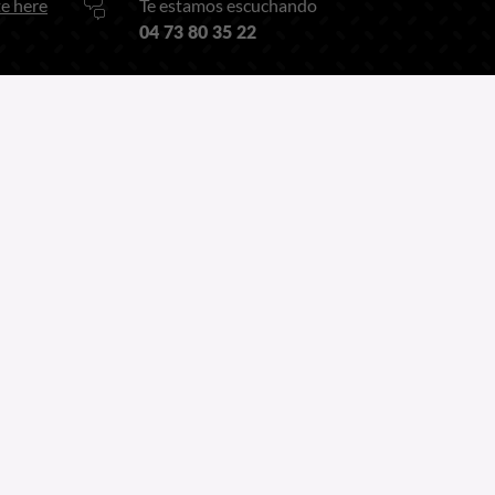
e here
Te estamos escuchando
04 73 80 35 22
O por nuestro
Formulario de contacto
Follow us on
Linkedin