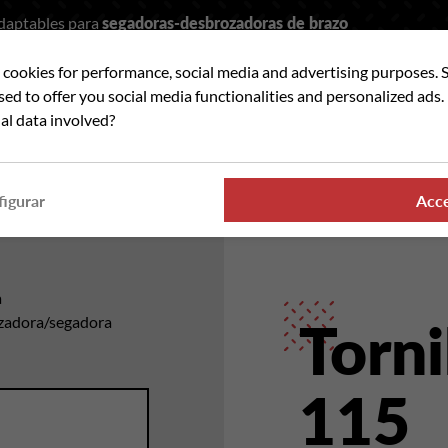
adaptables para
segadoras-desbrozadoras de brazo
t cookies for performance, social media and advertising purposes. 
car
used to offer you social media functionalities and personalized ads
al data involved?
ANDO PARTES
DONDE ENCONTRAR NUESTROS PRO
igurar
Acc
a
rozadora/segadora
Torni
115