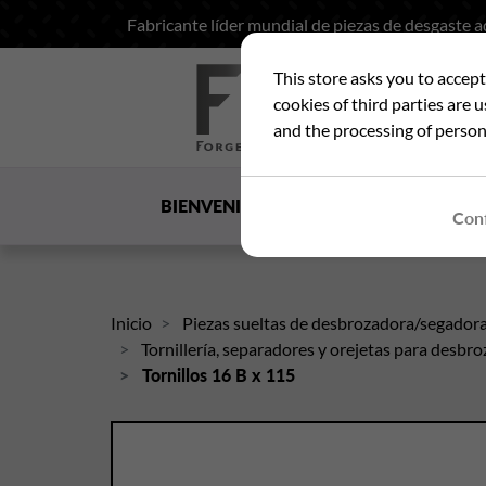
Fabricante líder mundial de piezas de desgaste 
This store asks you to accep
Bus
cookies of third parties are 
and the processing of person
BIENVENIDA
LA SOCIEDAD
US
Conf
Inicio
Piezas sueltas de desbrozadora/segador
Tornillería, separadores y orejetas para desb
Tornillos 16 B x 115