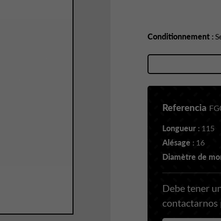
Conditionnement :
Se
Referencia
FG
Longueur :
115
Alésage :
16
Diamètre de mon
Debe tener un
contactarnos p