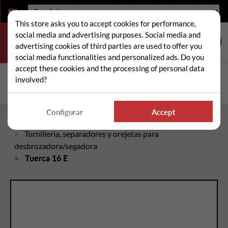
Idioma:
This store asks you to accept cookies for performance,
social media and advertising purposes. Social media and
advertising cookies of third parties are used to offer you
social media functionalities and personalized ads. Do you
accept these cookies and the processing of personal data
Buscar
involved?
Busc
Configurar
Accept
Inicio
Piezas sueltas de desbrozadora/segadora
Tornillería, separadores y orejetas para
desbrozadora/segadora
Tuerca 16 E