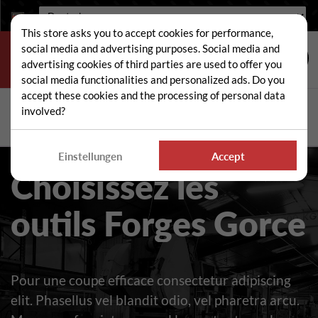
Sprache:
This store asks you to accept cookies for performance,
social media and advertising purposes. Social media and
advertising cookies of third parties are used to offer you
social media functionalities and personalized ads. Do you
accept these cookies and the processing of personal data
Suche
involved?
Suc
Einstellungen
Accept
Choisissez les
outils Forges Gorce
Pour une coupe efficace consectetur adipiscing
elit. Phasellus vel blandit odio, vel pharetra arcu.