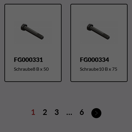
FG000331
FG000334
Schraube8 B x 50
Schraube10 B x 75
Weiter
1
2
3
…
6