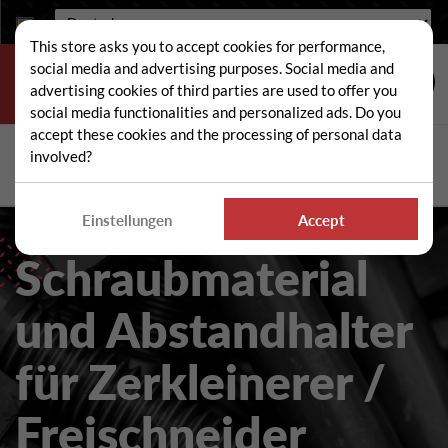
Sprache:
This store asks you to accept cookies for performance,
social media and advertising purposes. Social media and
advertising cookies of third parties are used to offer you
social media functionalities and personalized ads. Do you
accept these cookies and the processing of personal data
Suche
involved?
Suc
Einstellungen
Accept
Schraubmaterial
und Abstandhalter
für Zerkleinerer /
Freischneider