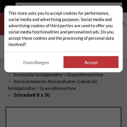
Sprache:
This store asks you to accept cookies for performance,
social media and advertising purposes. Social media and
advertising cookies of third parties are used to offer you
social media functionalities and personalized ads. Do you
accept these cookies and the processing of personal data
Suche
involved?
Suc
Einstellungen
Accept
Startseite
Ersatzteile Schlägelmäher / Grasmähmaschine
Schraubmaterial, Abstandhalter, Gabeln für
Schlägelmäher / Grasmähmaschine
Schraube8 B x 50