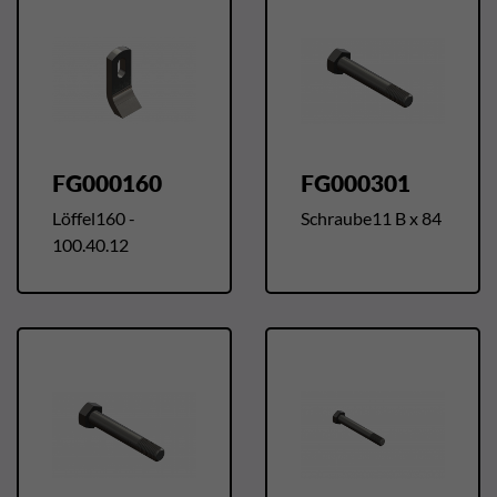
FG000160
FG000301
Löffel160 -
Schraube11 B x 84
100.40.12