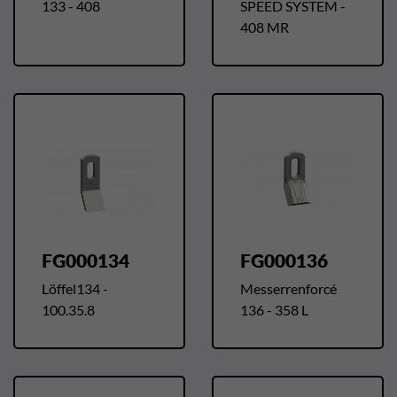
133 - 408
SPEED SYSTEM -
408 MR
FG000134
FG000136
Löffel134 -
Messerrenforcé
100.35.8
136 - 358 L