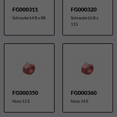
FG000311
FG000320
Schraube14 B x 88
Schraube16 B x
115
FG000350
FG000360
Nuss 11 E
Nuss 14 E