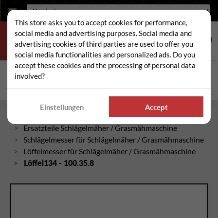
Sprache:
This store asks you to accept cookies for performance,
social media and advertising purposes. Social media and
advertising cookies of third parties are used to offer you
social media functionalities and personalized ads. Do you
accept these cookies and the processing of personal data
Suche
involved?
Suc
Einstellungen
Accept
Startseite
Ersatzteile Schlägelmäher / Grasmähmaschine
Schlägelmesser für Schlägelmäher / Grasmähmaschine
Löffelmesser für Schlägelmäher / Grasmähmaschine
Löffel134 - 100.35.8