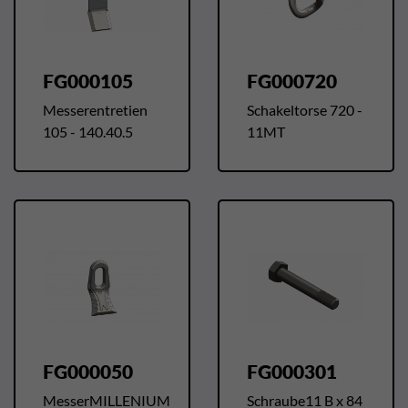
FG000105
FG000720
Messerentretien
Schakeltorse 720 -
105 - 140.40.5
11MT
FG000050
FG000301
MesserMILLENIUM
Schraube11 B x 84