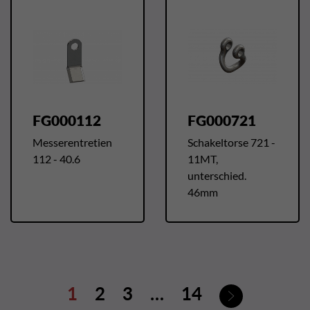
FG000112
FG000721
Messerentretien
Schakeltorse 721 -
112 - 40.6
11MT,
unterschied.
46mm
Weiter
1
2
3
…
14