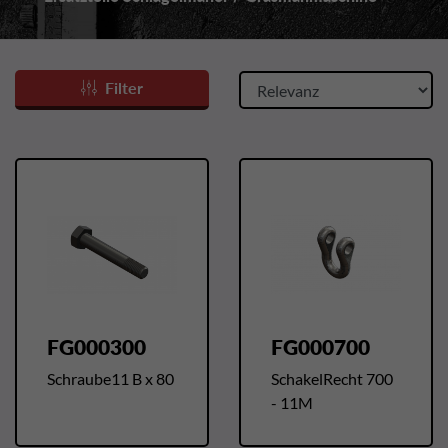
Filter
FG000300
FG000700
Schraube11 B x 80
SchakelRecht 700
- 11M