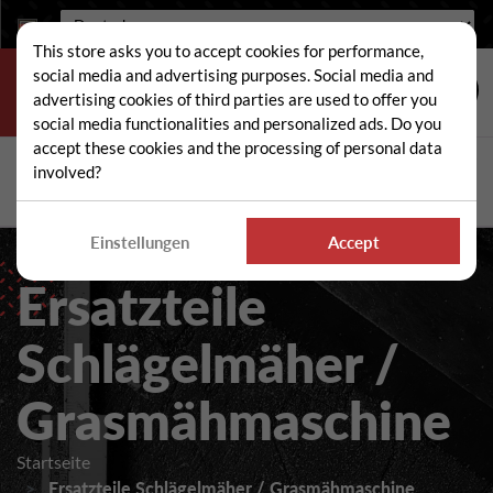
Sprache:
This store asks you to accept cookies for performance,
social media and advertising purposes. Social media and
advertising cookies of third parties are used to offer you
social media functionalities and personalized ads. Do you
accept these cookies and the processing of personal data
Suche
involved?
Suc
Einstellungen
Accept
Ersatzteile
Schlägelmäher /
Grasmähmaschine
Startseite
Ersatzteile Schlägelmäher / Grasmähmaschine