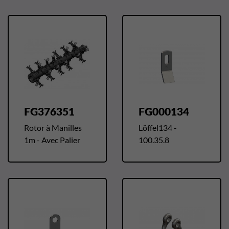
FG376351
FG000134
Rotor à Manilles
Löffel134 -
1m - Avec Palier
100.35.8