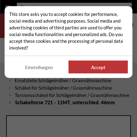
Sprache:
This store asks you to accept cookies for performance,
social media and advertising purposes. Social media and
advertising cookies of third parties are used to offer you
social media functionalities and personalized ads. Do you
accept these cookies and the processing of personal data
Suche
involved?
Suc
Einstellungen
Accept
Startseite
Ersatzteile Schlägelmäher / Grasmähmaschine
Schäkel für Schlägelmäher / Grasmähmaschine
Torsionsschäkel für Schlägelmäher / Grasmähmaschine
Schakeltorse 721 - 11MT, unterschied. 46mm