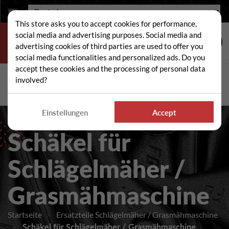
Sprache:
This store asks you to accept cookies for performance,
social media and advertising purposes. Social media and
advertising cookies of third parties are used to offer you
social media functionalities and personalized ads. Do you
accept these cookies and the processing of personal data
Suche
involved?
Suc
Einstellungen
Accept
Schäkel für
Schlägelmäher /
Grasmähmaschine
Startseite
Ersatzteile Schlägelmäher / Grasmähmaschine
Schäkel für Schlägelmäher / Grasmähmaschine