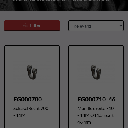
Filter
FG000700
FG000710_46
SchakelRecht 700
Manille droite 710
- 11M
- 14M Ø11,5 Ecart
46 mm