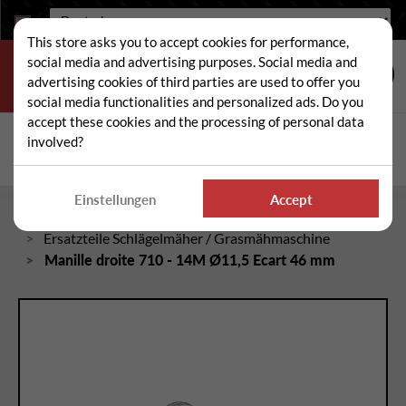
Sprache:
This store asks you to accept cookies for performance,
social media and advertising purposes. Social media and
advertising cookies of third parties are used to offer you
social media functionalities and personalized ads. Do you
accept these cookies and the processing of personal data
Suche
involved?
Suc
Einstellungen
Accept
Startseite
Ersatzteile Schlägelmäher / Grasmähmaschine
Manille droite 710 - 14M Ø11,5 Ecart 46 mm