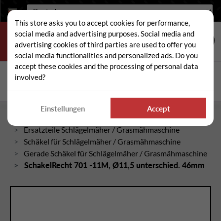
Sprache:
This store asks you to accept cookies for performance,
social media and advertising purposes. Social media and
advertising cookies of third parties are used to offer you
social media functionalities and personalized ads. Do you
accept these cookies and the processing of personal data
Suche
involved?
Suc
Einstellungen
Accept
Startseite
Ersatzteile Schlägelmäher / Grasmähmaschine
Schäkel für Schlägelmäher / Grasmähmaschine
Gerade Schäkel für Schlägelmäher / Grasmähmaschine
SchakelRecht 701 -11M, Ø11,5 unterschied. 46mm