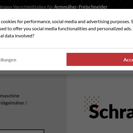
higen Verschleißteilen für
Armmäher-Freischneider
t cookies for performance, social media and advertising purposes. 
he
used to offer you social media functionalities and personalized ads
al data involved?
VERSCHLEISSTEILE
WO FINDEN SIE UNSER
ellungen
Acc
PRODUKTE
hmaschine
hlägelmäher /
Schr