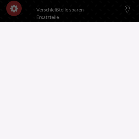
Verschleißteile sparen
Ersatzteile
Schleifen von Verschleißteilen
INFORMATION
Impressum
Persönliche Daten und Cookies
Rekrutierung
Schutz personenbezogener Daten
CGV UND CGU