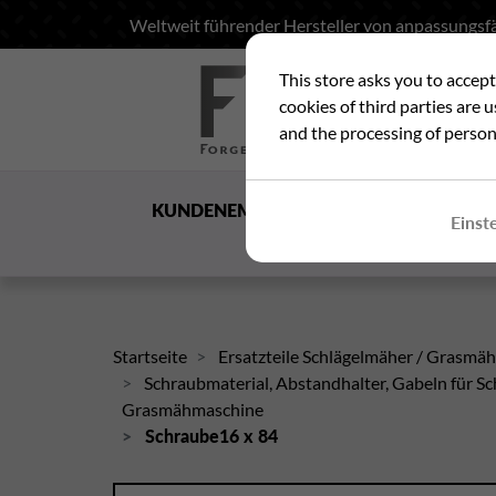
Weltweit führender Hersteller von anpassungsfä
This store asks you to accep
Suc
cookies of third parties are 
and the processing of person
KUNDENEMPFANG
DIE
Einst
GESELLSCHAFT
Startseite
Ersatzteile Schlägelmäher / Grasmä
Schraubmaterial, Abstandhalter, Gabeln für Sc
Grasmähmaschine
Schraube16 x 84