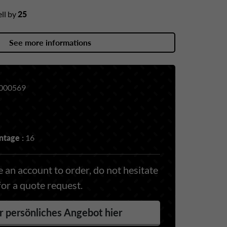
ll by
25
See more informations
000569
tage :
16
 an account to order, do not hesitate
for a quote request.
r persönliches Angebot hier