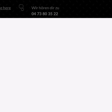
e here
Wir hören dir zu
04 73 80 35 22
Oder über unser
Kontaktformular
Follow us on
Linkedin