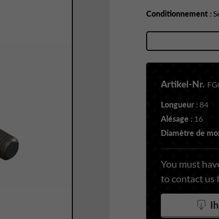
Conditionnement :
Se
Artikel-Nr.
FG
Longueur :
84
Alésage :
16
Diamètre de mon
You must have
to contact us 
Ih