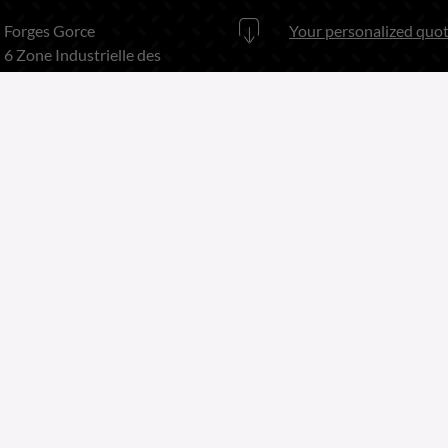
Forges Gorce
Your personalized quot
6 Zone Industrielle des
Forges
UNSER KATALOG
63920 PESCHADOIRES
France
Download
hier unser katalog
Telefon:
+33 (0)4 73 80 35
22
Fax:
+33 (0)4 73 51 03 38
Copyright 2026
Website by Greentic.net