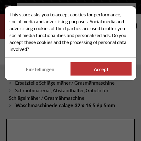
Sprache:
This store asks you to accept cookies for performance,
social media and advertising purposes. Social media and
advertising cookies of third parties are used to offer you
social media functionalities and personalized ads. Do you
accept these cookies and the processing of personal data
Suche
involved?
Suc
Einstellungen
Accept
Startseite
Ersatzteile Schlägelmäher / Grasmähmaschine
Schraubmaterial, Abstandhalter, Gabeln für
Schlägelmäher / Grasmähmaschine
Waschmaschinede calage 32 x 16,5 ép 5mm