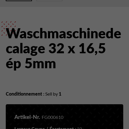
Waschmaschinede
calage 32 x 16,5
ép 5mm
Conditionnement :
Sell by
1
Artikel-Nr.
FG000610
Largeur Coupe / Écartement :
32