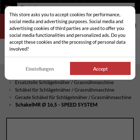
Sprache:
This store asks you to accept cookies for performance,
social media and advertising purposes. Social media and
advertising cookies of third parties are used to offer you
social media functionalities and personalized ads. Do you
accept these cookies and the processing of personal data
Suche
involved?
Suc
Einstellungen
Accept
Startseite
Ersatzteile Schlägelmäher / Grasmähmaschine
Schäkel für Schlägelmäher / Grasmähmaschine
Gerade Schäkel für Schlägelmäher / Grasmähmaschine
SchakelMR Ø 16,5 - SPEED SYSTEM