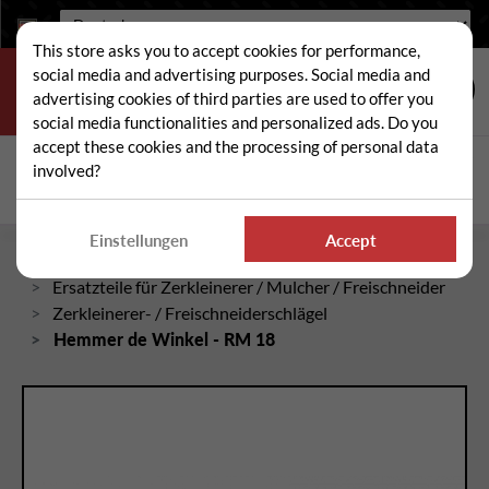
Sprache:
This store asks you to accept cookies for performance,
social media and advertising purposes. Social media and
advertising cookies of third parties are used to offer you
social media functionalities and personalized ads. Do you
accept these cookies and the processing of personal data
Suche
involved?
Suc
Einstellungen
Accept
Startseite
Ersatzteile für Zerkleinerer / Mulcher / Freischneider
Zerkleinerer- / Freischneiderschlägel
Hemmer de Winkel - RM 18