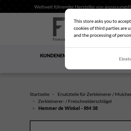
Weltweit führender Hersteller von anpassungsfä
This store asks you to accep
Suc
cookies of third parties are 
and the processing of person
KUNDENEMPFANG
DIE
Einst
GESELLSCHAFT
Startseite
Ersatzteile für Zerkleinerer / Mulche
Zerkleinerer- / Freischneiderschlägel
Hemmer de Winkel - RM 38