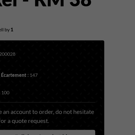
ll by
1
200028
 Écartement :
147
:
100
 an account to order, do not hesitate
for a quote request.