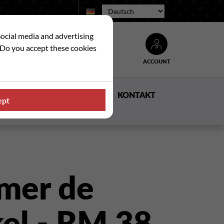
Sprache:
Social media and advertising
. Do you accept these cookies
ACCOUNT
Suche
E
NACHRICHTEN
KONTAKT
ept
mer de
el - RM 38