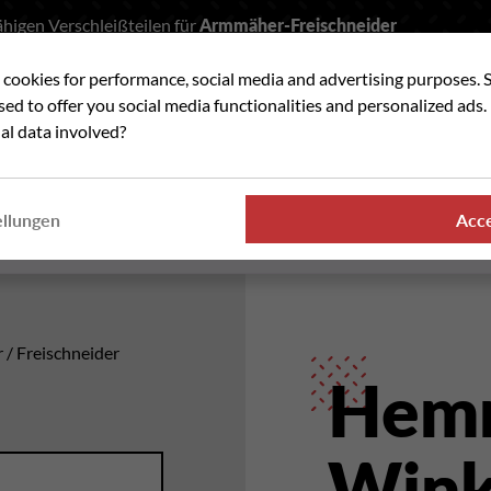
higen Verschleißteilen für
Armmäher-Freischneider
t cookies for performance, social media and advertising purposes. 
he
used to offer you social media functionalities and personalized ads
al data involved?
VERSCHLEISSTEILE
WO FINDEN SIE UNSER
ellungen
Acc
PRODUKTE
r / Freischneider
Hem
Wink