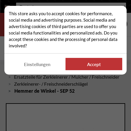
Sprache:
This store asks you to accept cookies for performance,
social media and advertising purposes. Social media and
advertising cookies of third parties are used to offer you
social media functionalities and personalized ads. Do you
accept these cookies and the processing of personal data
Suche
involved?
Suc
Einstellungen
Accept
Startseite
Ersatzteile für Zerkleinerer / Mulcher / Freischneider
Zerkleinerer- / Freischneiderschlägel
Hemmer de Winkel - SEP 52