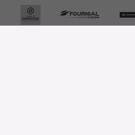
ONE QUESTION?
e here
Wir hören dir zu
04 73 80 35 22
Oder über unser
Kontaktformular
Follow us on