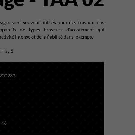
ages sont souvent utilisés pour des travaux plus
ppareils de types broyeurs d’accotement qui
vité intense et de la fiabilité dans le temps.
ll by
1
200283
:
46