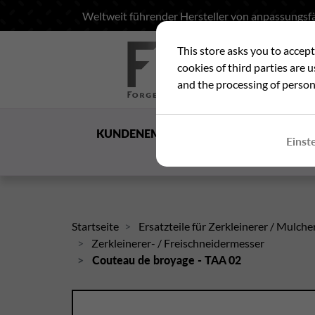
Weltweit führender Hersteller von anpassungsfä
This store asks you to accep
Suc
cookies of third parties are 
and the processing of person
KUNDENEMPFANG
DIE
Einst
GESELLSCHAFT
Startseite
Ersatzteile für Zerkleinerer / Mulche
Zerkleinerer- / Freischneidermesser
Couteau de broyage - TAA 02