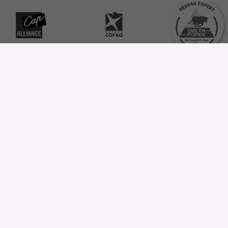
P-EINSTELLUNGEN
EINE FRAGE ?
Forges Gorce
Your personalized quot
6 Zone Industrielle des
Forges
UNSER KATALOG
63920 PESCHADOIRES
France
Download
hier unser katalog
Telefon:
+33 (0)4 73 80 35