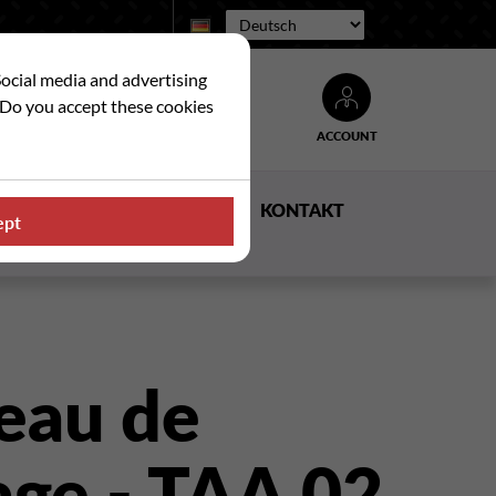
Sprache:
Social media and advertising
. Do you accept these cookies
ACCOUNT
Suche
E
NACHRICHTEN
KONTAKT
ept
eau de
age - TAA 02