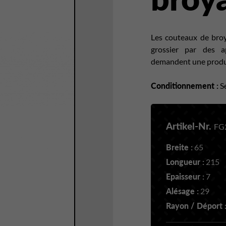
Les couteaux de broy
grossier par des a
demandent une producti
Conditionnement :
Se
Artikel-Nr.
FG
Breite :
65
Longueur :
215
Epaisseur :
7
Alésage :
29
Rayon / Déport 