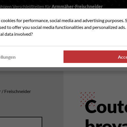
higen Verschleißteilen für
Armmäher-Freischneider
t cookies for performance, social media and advertising purposes. 
he
used to offer you social media functionalities and personalized ads
al data involved?
VERSCHLEISSTEILE
WO FINDEN SIE UNSER
ellungen
Acc
PRODUKTE
r / Freischneider
Cout
broy