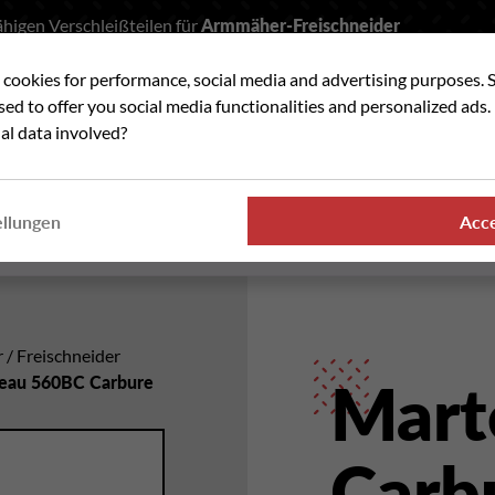
higen Verschleißteilen für
Armmäher-Freischneider
t cookies for performance, social media and advertising purposes. 
he
used to offer you social media functionalities and personalized ads
al data involved?
VERSCHLEISSTEILE
WO FINDEN SIE UNSER
ellungen
Acc
PRODUKTE
r / Freischneider
eau 560BC Carbure
Mart
Carb