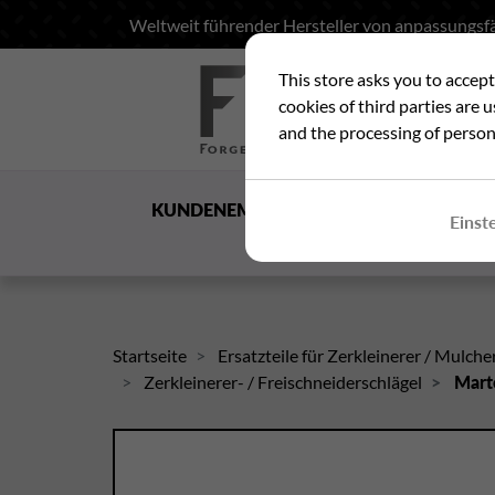
Weltweit führender Hersteller von anpassungsfä
This store asks you to accep
Suc
cookies of third parties are 
and the processing of person
KUNDENEMPFANG
DIE
Einst
GESELLSCHAFT
Startseite
Ersatzteile für Zerkleinerer / Mulche
Zerkleinerer- / Freischneiderschlägel
Mart