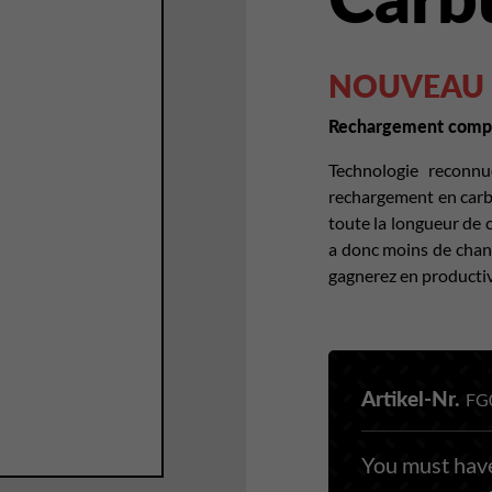
NOUVEAU
Rechargement compo
Technologie reconnu
rechargement en car
toute la longueur de c
a donc moins de chang
gagnerez en productiv
Artikel-Nr.
FG
You must have