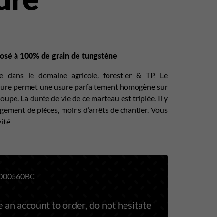
sé à 100% de grain de tungstène
e dans le domaine agricole, forestier & TP. Le
bure permet une usure parfaitement homogène sur
oupe. La durée de vie de ce marteau est triplée. Il y
ement de pièces, moins d’arrêts de chantier. Vous
ité.
000560BC
 an account to order, do not hesitate