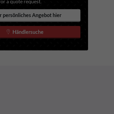
for a quote request.
r persönliches Angebot hier
Händlersuche