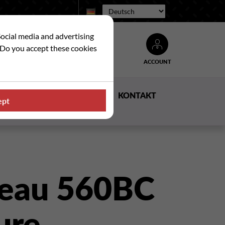
Sprache:
Social media and advertising
. Do you accept these cookies
ACCOUNT
Suche
E
NACHRICHTEN
KONTAKT
ept
eau 560BC
ure