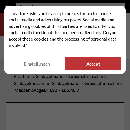
Sprache:
This store asks you to accept cookies for performance,
social media and advertising purposes. Social media and
advertising cookies of third parties are used to offer you
social media functionalities and personalized ads. Do you
accept these cookies and the processing of personal data
Suche
involved?
Suc
Einstellungen
Accept
Startseite
Ersatzteile Schlägelmäher / Grasmähmaschine
Schlägelmesser für Schlägelmäher / Grasmähmaschine
Messerravageur 130 - 105.40.7