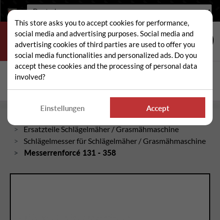
Sprache:
This store asks you to accept cookies for performance,
social media and advertising purposes. Social media and
advertising cookies of third parties are used to offer you
social media functionalities and personalized ads. Do you
accept these cookies and the processing of personal data
Suche
involved?
Suc
Einstellungen
Accept
Startseite
Ersatzteile Schlägelmäher / Grasmähmaschine
Schlägelmesser für Schlägelmäher / Grasmähmaschine
Messerrenforcé 131 - 358