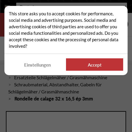
Sprache:
This store asks you to accept cookies for performance,
social media and advertising purposes. Social media and
advertising cookies of third parties are used to offer you
social media functionalities and personalized ads. Do you
accept these cookies and the processing of personal data
Suche
involved?
Suc
Einstellungen
Accept
Startseite
Ersatzteile Schlägelmäher / Grasmähmaschine
Schraubmaterial, Abstandhalter, Gabeln für
Schlägelmäher / Grasmähmaschine
Rondelle de calage 32 x 16,5 ép 3mm