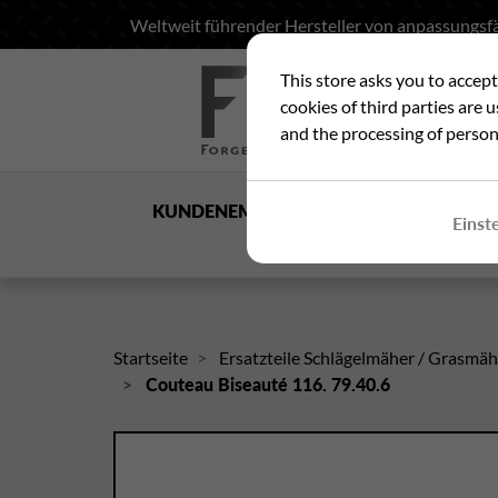
Weltweit führender Hersteller von anpassungsfä
This store asks you to accep
Suc
cookies of third parties are 
and the processing of person
KUNDENEMPFANG
DIE
Einst
GESELLSCHAFT
Startseite
Ersatzteile Schlägelmäher / Grasmä
Couteau Biseauté 116. 79.40.6