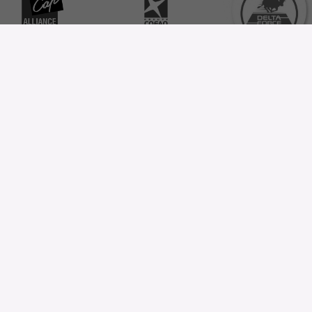
P-EINSTELLUNGEN
EINE FRAGE ?
Forges Gorce
Your personalized quot
6 Zone Industrielle des
Forges
UNSER KATALOG
63920 PESCHADOIRES
France
Download
hier unser katalog
Telefon:
+33 (0)4 73 80 35
22