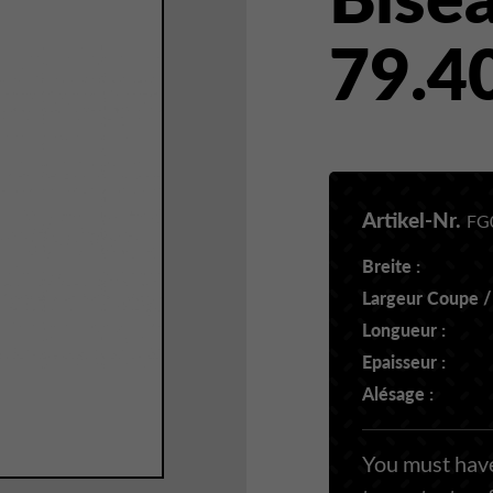
79.4
Artikel-Nr.
FG
Breite :
Largeur Coupe /
Longueur :
Epaisseur :
Alésage :
You must have