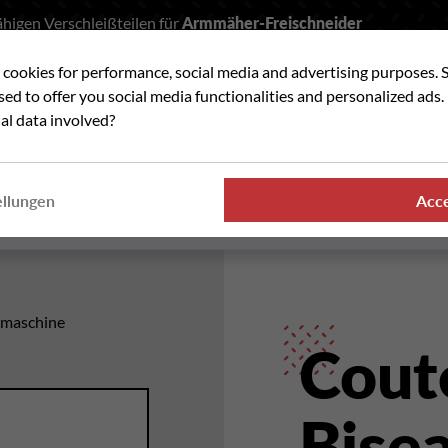
higen Verschleißteilen für
Armmäher-Freischneider
t cookies for performance, social media and advertising purposes. 
he
used to offer you social media functionalities and personalized ads
al data involved?
VERSCHLEISSTEILE
WO FINDEN SIE UNSER
ellungen
Acc
PRODUKTE
hmaschine
Cout
Bise