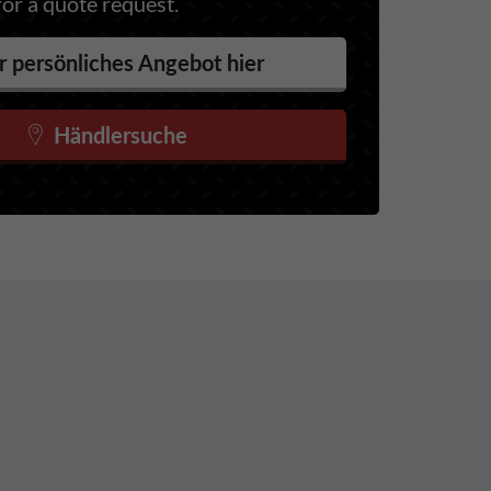
for a quote request.
r persönliches Angebot hier
Händlersuche