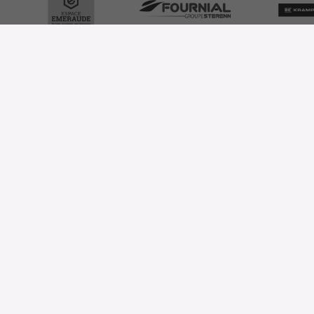
ONE QUESTION?
e here
Wir hören dir zu
04 73 80 35 22
Oder über unser
Kontaktformular
Follow us on
Linkedin