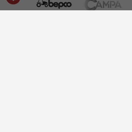
OUR PRODUCTS
SHO
Verschleißteile sparen
Ersatzteile
Schleifen von Verschleißteilen
INFORMATION
Impressum
Persönliche Daten und Cookies