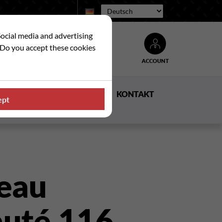
Sprache:
Social media and advertising
. Do you accept these cookies
ACCOUNT
Suche
E
NACHRICHTEN
KONTAKT
ept
eau
auté 116.