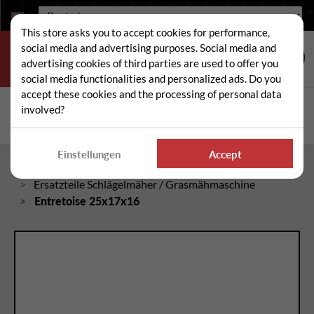
Sprache:
This store asks you to accept cookies for performance,
social media and advertising purposes. Social media and
advertising cookies of third parties are used to offer you
social media functionalities and personalized ads. Do you
accept these cookies and the processing of personal data
Suche
involved?
Suc
Einstellungen
Accept
Startseite
Ersatzteile Schlägelmäher / Grasmähmaschine
Entretoise 25x17x16