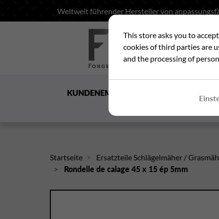
Weltweit führender Hersteller von anpassungsfä
This store asks you to accep
Suc
cookies of third parties are 
and the processing of person
KUNDENEMPFANG
DIE
Einst
GESELLSCHAFT
Startseite
Ersatzteile Schlägelmäher / Grasmä
Rondelle de calage 45 x 15 ép 5mm