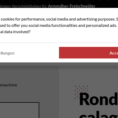
higen Verschleißteilen für
Armmäher-Freischneider
t cookies for performance, social media and advertising purposes. 
he
used to offer you social media functionalities and personalized ads
al data involved?
VERSCHLEISSTEILE
WO FINDEN SIE UNSER
ellungen
Acc
PRODUKTE
hmaschine
Rond
calag