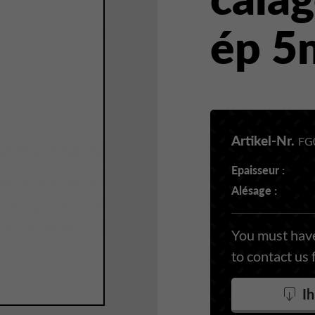
ép 
Artikel-Nr.
FG
Epaisseur :
Alésage :
You must have
to contact us 
Ih