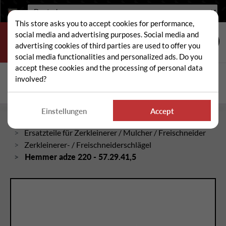
Sprache:
This store asks you to accept cookies for performance,
social media and advertising purposes. Social media and
advertising cookies of third parties are used to offer you
social media functionalities and personalized ads. Do you
accept these cookies and the processing of personal data
Suche
involved?
Suc
Einstellungen
Accept
Startseite
Ersatzteile für Zerkleinerer / Mulcher / Freischneider
Zerkleinerer- / Freischneiderschlägel
Hemmer adze 220 - 57.29.41,5