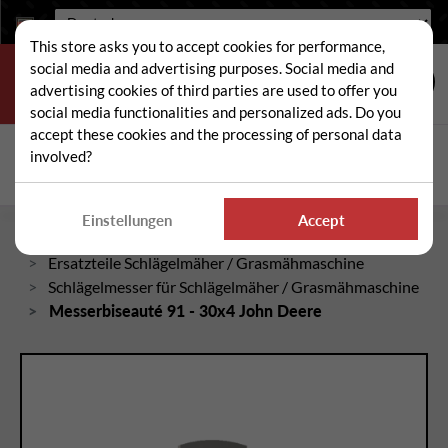
Sprache:
This store asks you to accept cookies for performance,
social media and advertising purposes. Social media and
advertising cookies of third parties are used to offer you
social media functionalities and personalized ads. Do you
accept these cookies and the processing of personal data
Suche
involved?
Suc
Einstellungen
Accept
Startseite
Ersatzteile Schlägelmäher / Grasmähmaschine
Schlägelmesser für Schlägelmäher / Grasmähmaschine
Messerbiseauté 91 - 30x4 John Deere