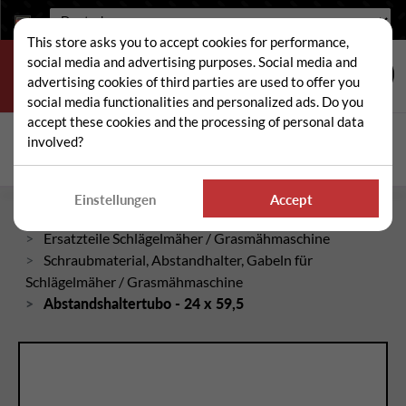
Sprache:
This store asks you to accept cookies for performance,
social media and advertising purposes. Social media and
advertising cookies of third parties are used to offer you
social media functionalities and personalized ads. Do you
accept these cookies and the processing of personal data
Suche
involved?
Suc
Einstellungen
Accept
Startseite
Ersatzteile Schlägelmäher / Grasmähmaschine
Schraubmaterial, Abstandhalter, Gabeln für
Schlägelmäher / Grasmähmaschine
Abstandshaltertubo - 24 x 59,5