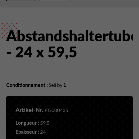
Abstandshaltertub
- 24 x 59,5
Conditionnement :
Sell by
1
Artikel-Nr.
FG000435
Longueur :
59,5
Epaisseur :
24