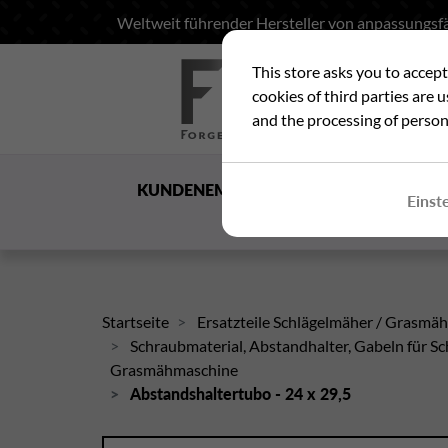
Weltweit führender Hersteller von anpassungsfä
This store asks you to accep
Suc
cookies of third parties are 
and the processing of person
KUNDENEMPFANG
DIE
Einst
GESELLSCHAFT
Startseite
Ersatzteile Schlägelmäher / Grasmä
Schraubmaterial, Abstandhalter, Gabeln für Sc
Grasmähmaschine
Abstandshaltertubo - 24 x 29,5