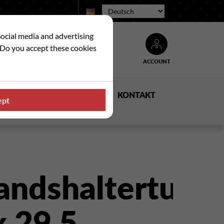
Sprache:
Social media and advertising
. Do you accept these cookies
ACCOUNT
Suche
E
NACHRICHTEN
KONTAKT
ept
andshaltertubo
x 29,5