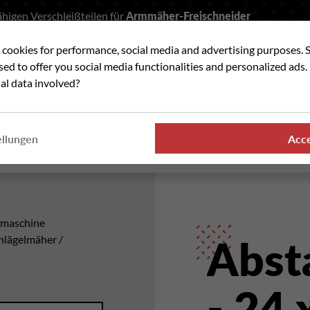
higen Verschleißteilen für
Armmäher-Freischneider
t cookies for performance, social media and advertising purposes. 
he
used to offer you social media functionalities and personalized ads
al data involved?
VERSCHLEISSTEILE
WO FINDEN SIE UNSER
ellungen
Acc
PRODUKTE
hmaschine
hlägelmäher /
Abst
- 24 