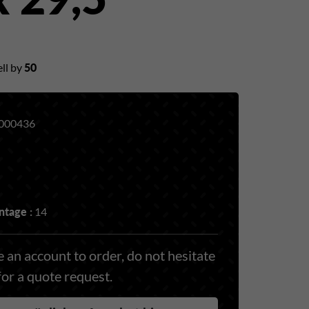
ll by
50
000436
tage :
14
 an account to order, do not hesitate
for a quote request.