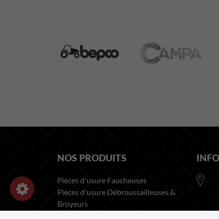
NOS PRODUITS
INF
Pièces d'usure Faucheuses
Pièces d'usure Débroussailleuses &
Broyeurs
Pièces détachées machine agricole