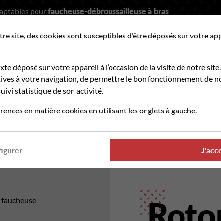
daptables pour
faucheuse-débroussailleuse à bras
tre site, des cookies sont susceptibles d’être déposés sur votre ap
hercher
exte déposé sur votre appareil à l’occasion de la visite de notre site.
ves à votre navigation, de permettre le bon fonctionnement de no
uivi statistique de son activité.
PIÈCES D'USURE
OÙ TROUVER NOS PRODUITS
rences en matière cookies en utilisant les onglets à gauche.
rmanence téléphonique et administrative assurée durant tout l'été
igurer
J'acc
/ faucheuse
Rotor