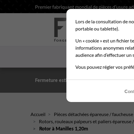
Premier fabriquant mondial de pièces d’usure a
Lors de la consultation de no
Rec
portable ou tablette).
Un « cookie » est un fichier t
informations anonymes relati
audience afin d’effectuer un s
ACCUEIL
LA SOCIETE
Vous pouvez régler vos préfé
Fermeture estivale du 10 au 21 août 2026
- Pe
Conf
Accueil
Pièces détachées épareuse / faucheuse
Rotors, rouleaux palpeurs et paliers épareuse 
Rotor à Manilles 1,20m