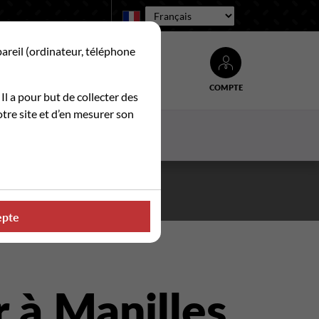
Langue :
pareil (ordinateur, téléphone
COMPTE
Rechercher
 Il a pour but de collecter des
tre site et d’en mesurer son
ACTUALITES
CONTACT
. ☀️
epte
 à Manilles