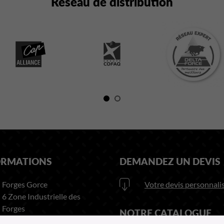
Réseau de distribution
ORMATIONS
DEMANDEZ UN DEVIS
Forges Gorce
Votre devis personnalis
6 Zone Industrielle des
Forges
NOTRE CATALOGUE
63920 PESCHADOIRES