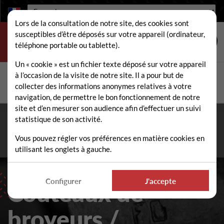
Langue :
Lors de la consultation de notre site, des cookies sont
susceptibles d’être déposés sur votre appareil (ordinateur,
téléphone portable ou tablette).
Un « cookie » est un fichier texte déposé sur votre appareil
à l’occasion de la visite de notre site. Il a pour but de
Rechercher
collecter des informations anonymes relatives à votre
Rech
navigation, de permettre le bon fonctionnement de notre
site et d’en mesurer son audience afin d’effectuer un suivi
statistique de son activité.
Fermeture estivale du 10 au 21 août 2026
- Permanence
téléphonique et administrative assurée durant tout l'été. ☀️
Vous pouvez régler vos préférences en matière cookies en
utilisant les onglets à gauche.
Configurer
J'accepte
Couteaux de
broyeurs /