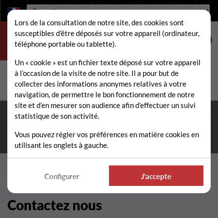
Langue :
Lors de la consultation de notre site, des cookies sont
susceptibles d’être déposés sur votre appareil (ordinateur,
téléphone portable ou tablette).
Un « cookie » est un fichier texte déposé sur votre appareil
à l’occasion de la visite de notre site. Il a pour but de
Rechercher
collecter des informations anonymes relatives à votre
Rech
navigation, de permettre le bon fonctionnement de notre
site et d’en mesurer son audience afin d’effectuer un suivi
statistique de son activité.
Fermeture estivale du 10 au 21 août 2026
- Permanence
téléphonique et administrative assurée durant tout l'été. ☀️
Vous pouvez régler vos préférences en matière cookies en
utilisant les onglets à gauche.
Configurer
J'accepte
Contactez nous