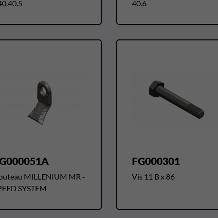
40.40.5
40.6
G000051A
FG000301
outeau MILLENIUM MR -
Vis 11 B x 86
PEED SYSTEM