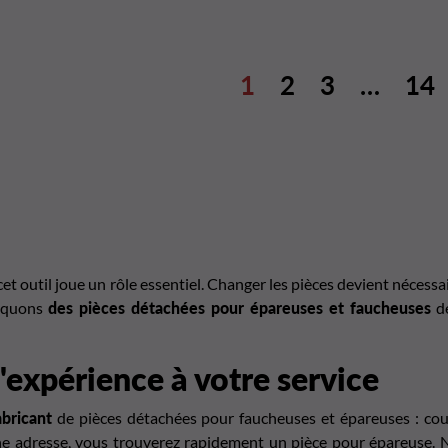
1
2
3
…
14
s, cet outil joue un rôle essentiel. Changer les pièces devient néces
riquons
des pièces détachées pour épareuses et faucheuses
de
'expérience à votre service
bricant
de pièces détachées pour faucheuses et épareuses :
cou
e adresse, vous trouverez rapidement un pièce pour épareuse. No