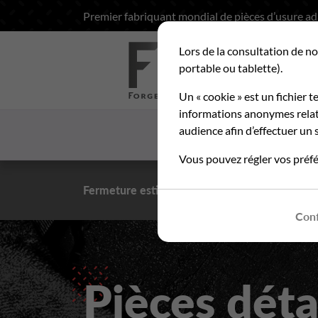
Premier fabriquant mondial de pièces d’usure a
Lors de la consultation de no
Rec
portable ou tablette).
Un « cookie » est un fichier t
informations anonymes relati
audience afin d’effectuer un s
ACCUEIL
LA SOCIETE
Vous pouvez régler vos préfé
Fermeture estivale du 10 au 21 août 2026
- Pe
Conf
Pièces dét