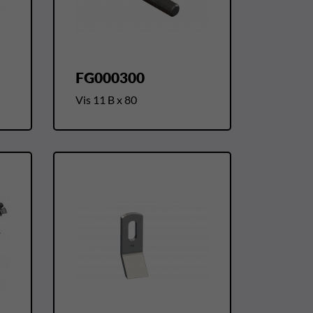
FG000300
Vis 11 B x 80