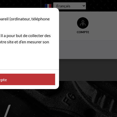
Langue :
pareil (ordinateur, téléphone
COMPTE
Rechercher
 Il a pour but de collecter des
tre site et d’en mesurer son
ACTUALITES
CONTACT
. ☀️
epte
 /