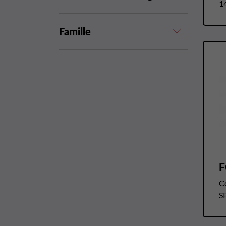
1
Famille
F
C
S