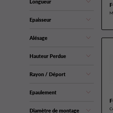
Longueur
F
M
Epaisseur
Alésage
Hauteur Perdue
Rayon / Déport
Epaulement
F
C
Diamètre de montage