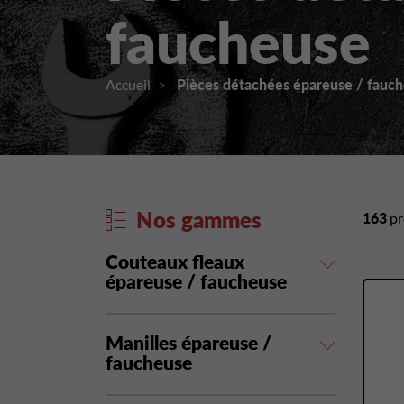
faucheuse
Accueil
Pièces détachées épareuse / fauc
Nos gammes
163
pr
Couteaux fleaux
épareuse / faucheuse
Manilles épareuse /
faucheuse