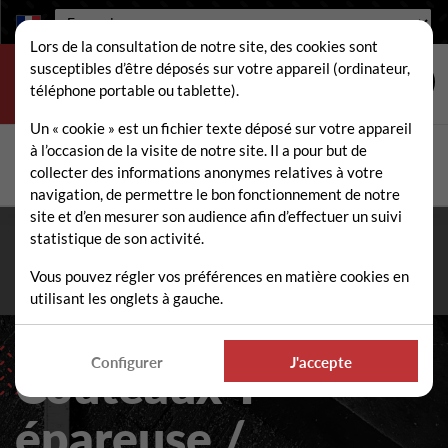
Langue :
Lors de la consultation de notre site, des cookies sont
susceptibles d’être déposés sur votre appareil (ordinateur,
téléphone portable ou tablette).
Un « cookie » est un fichier texte déposé sur votre appareil
à l’occasion de la visite de notre site. Il a pour but de
Rechercher
collecter des informations anonymes relatives à votre
Rech
navigation, de permettre le bon fonctionnement de notre
site et d’en mesurer son audience afin d’effectuer un suivi
statistique de son activité.
Fermeture estivale du 10 au 21 août 2026
- Permanence
téléphonique et administrative assurée durant tout l'été. ☀️
Vous pouvez régler vos préférences en matière cookies en
utilisant les onglets à gauche.
Configurer
J'accepte
Couteaux Y
épareuse /